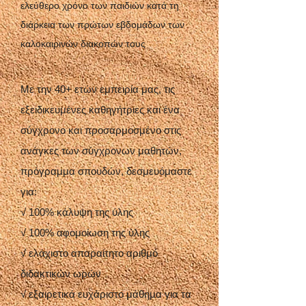
ελεύθερο χρόνο των παιδιών κατά τη
διάρκεια των πρώτων εβδομάδων των
καλοκαιρινών διακοπών τους
Με την 40+ ετών εμπειρία μας, τις
εξειδικευμένες καθηγήτριες και ένα
σύγχρονο και προσαρμοσμένο στις
ανάγκες των σύγχρονων μαθητών,
πρόγραμμα σπουδών, δεσμευόμαστε
για:
√ 100% κάλυψη της ύλης
√ 100% αφομοίωση της ύλης
√ ελάχιστο απαραίτητο αριθμό
διδακτικών ωρών
√ εξαιρετικά ευχάριστο μάθημα για τα