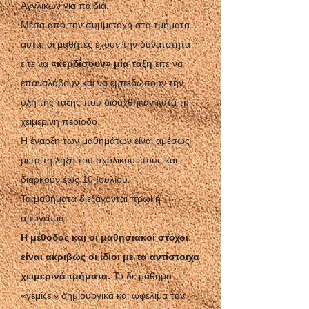
Αγγλικών για παιδιά.
Μέσα από την συμμετοχή στα τμήματα
αυτά, οι μαθητές έχουν την δυνατότητα
είτε να
«κερδίσουν» μία τάξη
είτε να
επαναλάβουν και να εμπεδώσουν την
ύλη της τάξης που διδάχθηκαν κατά τη
χειμερινή περίοδο.
Η έναρξη των μαθημάτων είναι αμέσως
μετά τη λήξη του σχολικού έτους και
διαρκούν έως 10 Ιουλίου.
Τα μαθήματα διεξάγονται πρωί ή
απόγευμα.
Η μέθοδος και οι μαθησιακοί στόχοι
είναι ακριβώς οι ίδιοι με τα αντίστοιχα
χειμερινά τμήματα.
Το δε μάθημα
«γεμίζει» δημιουργικά και ωφέλιμα τον