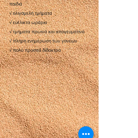
παιδιά
√ ολιγομελή τμήματα
√ ευέλικτα ωράρια
√ τμήματα πρωινά και απογευματινά
√ πλήρη ενημέρωση των γονέων
√ πολύ προσιτά δίδακτρα