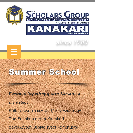
since 1980
Summer School
Εντατικά θερινά τμήματα όλων των
επιπέδων
Κάθε χρόνο τα κέντρα ξένων γλωσσών
The Scholars group Kanakari
οργανώνουν θερινά εντατικά τμήματα